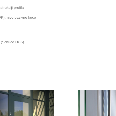
rukciji profila
m²K), nivo pasivne kuće
a (Schüco DCS)