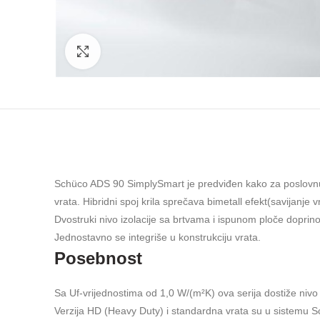
Click to enlarge
Schüco ADS 90 SimplySmart je predviđen kako za poslovnu t
vrata. Hibridni spoj krila sprečava bimetall efekt(savijanje
Dvostruki nivo izolacije sa brtvama i ispunom ploče doprino
Jednostavno se integriše u konstrukciju vrata.
Posebnost
Sa Uf-vrijednostima od 1,0 W/(m²K) ova serija dostiže nivo 
Verzija HD (Heavy Duty) i standardna vrata su u sistemu Sc