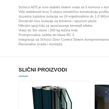
Schüco ADS je novi stabilni sistem vrata sa 5 komora u konst
Više stabilnosti kroz 3-slojnu simetričnu konstrukciju profila
Izuzetna toplotna izolacija sa Uf-vrijednostima do 1,0 W/(
Dvostruki nivo izolacije sa brtvama i ispunom ploče
Hibridni spoj krila za sprečavanje bimetall efekta
Vrata do 3m visine i 200 kg težina krila
Protivprovalna zaštita do klase RC 3
Integracija sa Schüco Door Control Sistem komponentam
Racionalna izrada i montaža
SLIČNI PROIZVODI