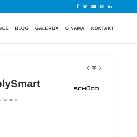
NCE
BLOG
GALERIJA
O NAMA
KONTAKT
plySmart
 5 komora