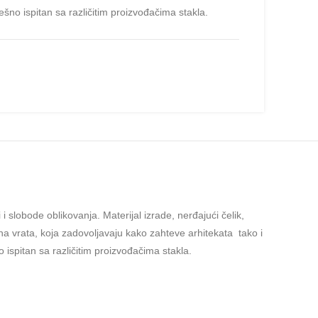
šno ispitan sa različitim proizvođačima stakla.
slobode oblikovanja. Materijal izrade, nerđajući čelik,
na vrata, koja zadovoljavaju kako zahteve arhitekata tako i
ispitan sa različitim proizvođačima stakla.