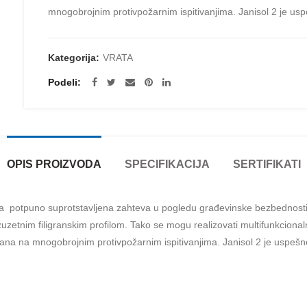
mnogobrojnim protivpožarnim ispitivanjima. Janisol 2 je uspe
Kategorija:
VRATA
Podeli
OPIS PROIZVODA
SPECIFIKACIJA
SERTIFIKATI
a potpuno suprotstavljena zahteva u pogledu građevinske bezbednosti i 
zetnim filigranskim profilom. Tako se mogu realizovati multifunkcional
ana na mnogobrojnim protivpožarnim ispitivanjima. Janisol 2 je uspešno 