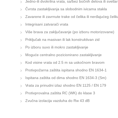
Jedno-ili dvokrilna vrata, sa/bez bočnih delova ili svetl
Čvrsta zastakljivanja sa slobodnim ivicama stakla
Zavarene ili zavrnute trake od čelika ili nerđajućeg čelik
Integrisani zatvarači vrata
Više brava za zaključavanje (po izboru motorizovane)
Priključak na masivan ili lak konstruktivan zid
Po izboru suvo ili mokro zastakljivanje
Moguće centralno pozicionirano zastakljivanje
Kod visine vrata od 2.5 m sa uskočnom bravom
Protivpožarna zaštita ispitana shodno EN 1634-1
Ispitana zaštita od dima shodno EN 1634-3 (Sm)
Vrata za prinudni izlaz shodno EN 1125 / EN 179
Protivprovalna zaštita RC (WK) do klase 3
Zvučna izolacija vazduha do Rw 43 dB