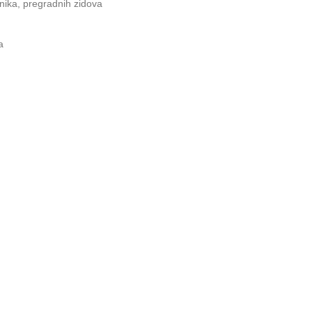
arnika, pregradnih zidova
a