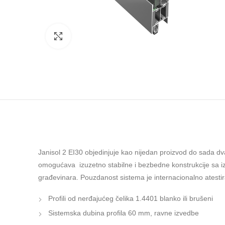
Click to enlarge
Janisol 2 EI30 objedinjuje kao nijedan proizvod do sada dv
omogućava izuzetno stabilne i bezbedne konstrukcije sa izu
građevinara. Pouzdanost sistema je internacionalno atestir
Profili od nerđajućeg čelika 1.4401 blanko ili brušeni
Sistemska dubina profila 60 mm, ravne izvedbe