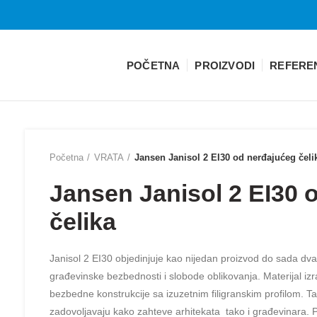
POČETNA
PROIZVODI
REFERE
Početna
VRATA
Jansen Janisol 2 EI30 od nerđajućeg čeli
Jansen Janisol 2 EI30 
čelika
Janisol 2 EI30 objedinjuje kao nijedan proizvod do sada d
građevinske bezbednosti i slobode oblikovanja. Materijal iz
bezbedne konstrukcije sa izuzetnim filigranskim profilom. Ta
zadovoljavaju kako zahteve arhitekata tako i građevinara. 