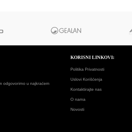
KORISNI LINKOVI:
Politika Privatnosti
Uslovi Korišćenja
vam odgovorimo u najkraćem
Kontaktirajte nas
O nama
Novosti