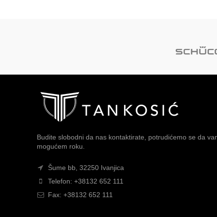
Budite slobodni da nas kontaktirate, potrudićemo se da 
mogućem roku.
Šume bb, 32250 Ivanjica
Telefon: +38132 652 111
Fax: +38132 652 111