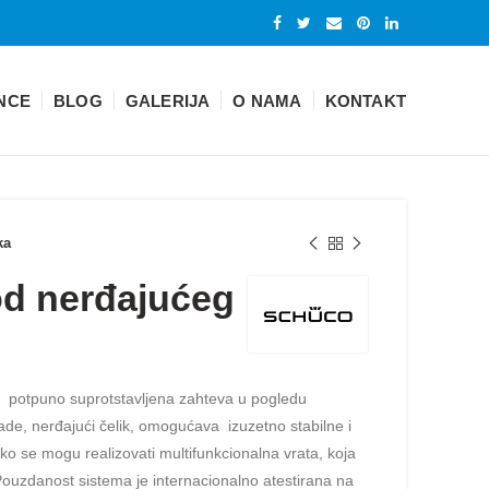
NCE
BLOG
GALERIJA
O NAMA
KONTAKT
ka
od nerđajućeg
va potpuno suprotstavljena zahteva u pogledu
rade, nerđajući čelik, omogućava izuzetno stabilne i
ko se mogu realizovati multifunkcionalna vrata, koja
Pouzdanost sistema je internacionalno atestirana na